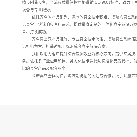
精良制造设备，全流程质量管控严格遵循ISO 9001标准，致力
设备与专业服务。
依托齐全的产品系列、深厚的真空技术积累、成熟的真空系统
诺真空可快速响应客户需求，提供量身定制的一体化真空解决方
营、持续成功。
齐全真空泵产品矩阵、专业真空技术储备、成熟真空系统搭建
诺机电为客户打造适配工况的成套真空解决方案。
我们以助力客户提升综合投资效益为核心方向，提供专属技术
务。依托多行业应用积累、常态化技术迭代与标准化品质管控，
比的真空产品及配套服务。
莱诺真空全体同仁，竭诚期待您的关注与合作，携手共赢未