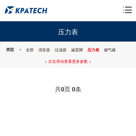
压力表
类型
全部
消音器
过滤器
减震脚
压力表
储气罐
< 左右滑动查看更多参数 >
共
页
条
0
0