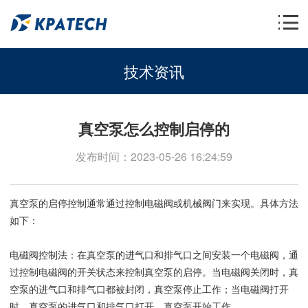
技术资讯
真空泵怎么控制启停的
发布时间：2023-05-26 16:24:59
真空泵的启停控制通常通过控制电磁阀或机械阀门来实现。具体方法
如下：
电磁阀控制法：在真空泵的进气口和排气口之间安装一个电磁阀，通
过控制电磁阀的开关状态来控制真空泵的启停。当电磁阀关闭时，真
空泵的进气口和排气口都被封闭，真空泵停止工作；当电磁阀打开
时，真空泵的进气口和排气口打开，真空泵开始工作。